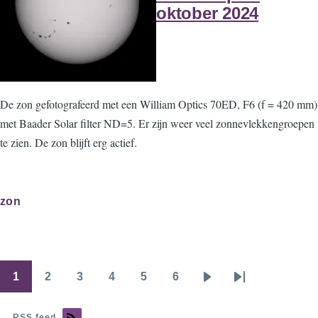
oktober 2024
De zon gefotografeerd met een William Optics 70ED, F6 (f = 420 mm)
met Baader Solar filter ND=5. Er zijn weer veel zonnevlekkengroepen
te zien. De zon blijft erg actief.
zon
1
2
3
4
5
6
Pagination
Page
Page
Page
Page
Page
Page
Next
Last
page
page
RSS feed