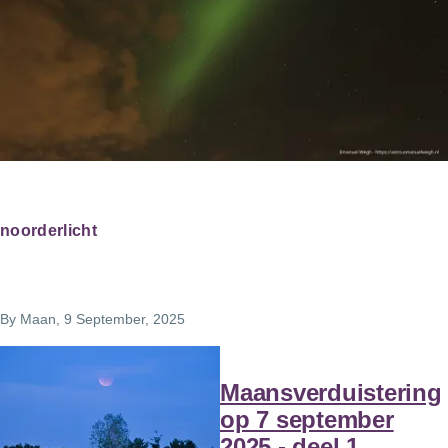
noorderlicht
By
Maan
, 9 September, 2025
Maansverduistering
op 7 september
2025 - deel 1