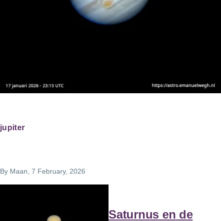
jupiter
By
Maan
, 7 February, 2026
Saturnus en de