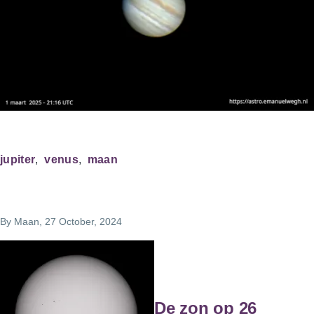
jupiter
venus
maan
By
Maan
, 27 October, 2024
De zon op 26