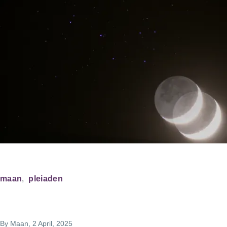
maan
pleiaden
By
Maan
, 2 April, 2025