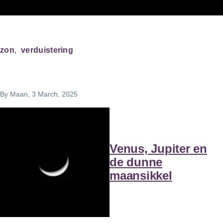
zon
verduistering
By
Maan
, 3 March, 2025
Venus, Jupiter en
de dunne
maansikkel