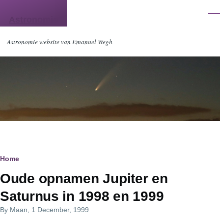
Skip to main content
Men
Astronomie
Astronomie website van Emanuel Wegh
Breadcrumb
Home
Oude opnamen Jupiter en
Saturnus in 1998 en 1999
By
Maan
, 1 December, 1999