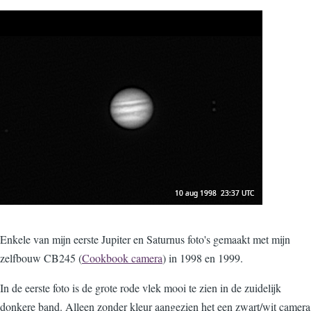
Enkele van mijn eerste Jupiter en Saturnus foto's gemaakt met mijn
zelfbouw CB245 (
Cookbook camera
) in 1998 en 1999.
In de eerste foto is de grote rode vlek mooi te zien in de zuidelijk
donkere band. Alleen zonder kleur aangezien het een zwart/wit camera