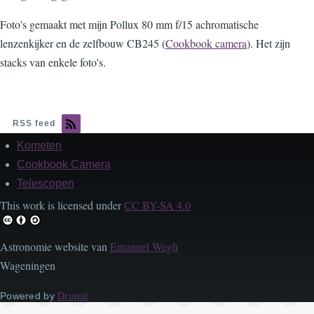
Foto's gemaakt met mijn Pollux 80 mm f/15 achromatische
lenzenkijker en de zelfbouw CB245 (
Cookbook camera
). Het zijn
stacks van enkele foto's.
RSS feed
Kometen
Footer
Cookbook Camera
Telescopen
This work is licensed under
CC BY-SA 4.0
Astronomie website van
Emanuel Wegh
Wageningen
Powered by
Drupal