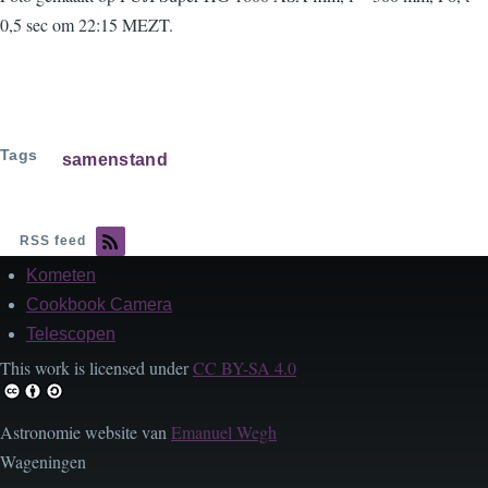
0,5 sec om 22:15 MEZT.
Tags
samenstand
RSS feed
Kometen
Footer
Cookbook Camera
Telescopen
This work is licensed under
CC BY-SA 4.0
Astronomie website van
Emanuel Wegh
Wageningen