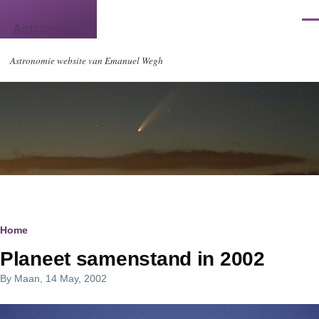
Skip to main content
Men
Astronomie
Astronomie website van Emanuel Wegh
Breadcrumb
Home
Planeet samenstand in 2002
By
Maan
, 14 May, 2002