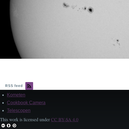
RSS feed
Kometen
Footer
Cookbook Camera
Telescopen
This work is licensed under
CC BY-SA 4.0