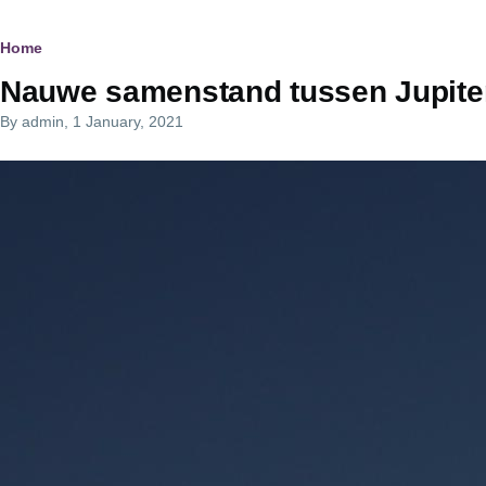
Breadcrumb
Home
Nauwe samenstand tussen Jupite
By
admin
, 1 January, 2021