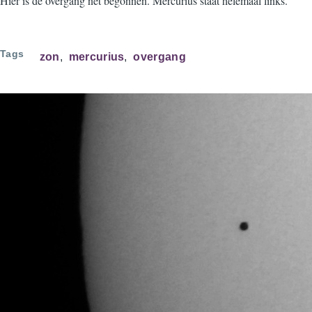
Hier is de overgang net begonnen. Mercurius staat helemaal links.
Tags
zon
mercurius
overgang