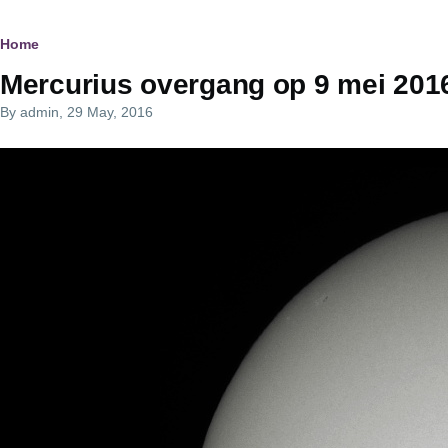
Breadcrumb
Home
Mercurius overgang op 9 mei 201
By
admin
, 29 May, 2016