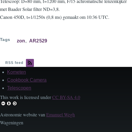
Telescoop: D=80 mm, f=1200 mm, F/15 achromatische lenzenkijker
met Baader Solar filter ND=3,8.
Canon 450D, t=1/1250s (0,8 ms) gemaakt om 10:36 UTC.
Tags
zon
AR2529
RSS feed
Kometen
Footer
Cookbook Camera
Telescopen
This work is licensed under
CC BY-SA 4.0
Astronomie website van
Emanuel Wegh
Wageningen